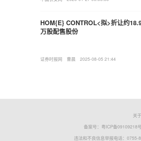
HOM{E} CONTROL<拟>折让约18.
万股配售股份
证券时报网
曹晨
2025-08-05 21:44
关
备案号：
粤ICP备09109218
违法和不良信息举报电话：0755-83