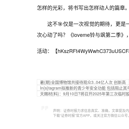
怎样的光彩，将书写出怎样动人的篇章
这不🎯仅是一次视觉的期待，更是
次心动了吗？《loveme铃与飒第二季
活动：【
hKszRFt4WyWwhC373uUSCF
暑{期}全国博物馆共接待观众3..04亿人次 创新高
In{s}tagram拟推新的青少年安全功能 包括阻止其
天赐材{料}：9月10日?将召开2025年第三次临时
声明：证券时报力求信息真实、准确，文章提及内
下载“证券时报”官方APP，或关注官方微信公众