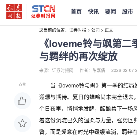
首页
快讯
要闻
股市
您当前的位置：
证券时报
>
公司
>
正文
《loveme铃与飒第
与羁绊的再次绽放
来源：证券时报网
作者：陈嘉倩
2026-02-07 
当《loveme铃与飒》第一季的
点赞
遐想与期待。夏日的蝉鸣尚未完全退去
个日夜里，悄悄地发酵，酝酿着下一场风暴
着这份沉淀已久的温柔与力量，强势回
瞥，而是爱意在时光中缓缓流淌，羁绊