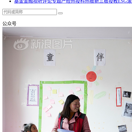
基金
金融
视听
评论
专题
产经
创投
科创板
新三板
投教
ESG
滚
公众号