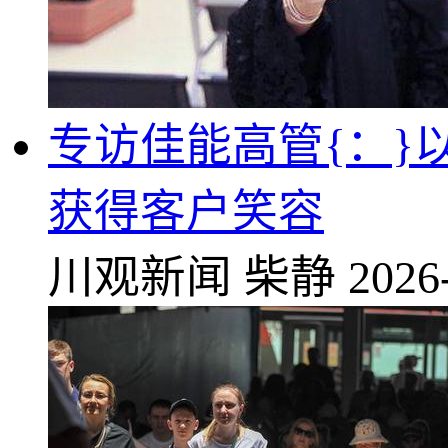
专访佳能高管{：}以
获得客户笑容
川观新闻
柴静
2026