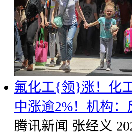
氟化工{领}涨！化工
中涨逾2%！机构
腾讯新闻
张经义
20