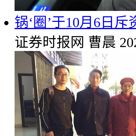
锅‘圈’于10月6日斥资
证券时报网
曹晨
20